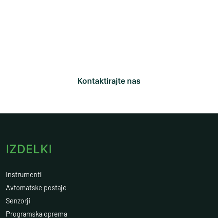
Potrebujete merilno rešitev?
Naša ekipa strokovnjakov vam bo pomagala izbrati
najboljšo rešitev za vaše potrebe
Kontaktirajte nas
IZDELKI
Instrumenti
Avtomatske postaje
Senzorji
Programska oprema