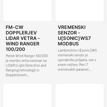
FM-CW
VREMENSKI
DOPPLERJEV
SENZOR -
LIDAR VETRA -
U[SONIC]WS7
WIND RANGER
MODBUS
100/200
Lambrechtov U[sonic] WS
vremenski senzor je
Metek Wind Ranger 100/200
uporabniku prijazna, vse v
je merilec vetra osnovan na
enem rešitev. Meri 7
LIDAR (Light Detection and
vremenskih paramet...
Ranging) tehnologiji in
Dopplerjevem...