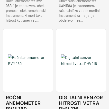
Ročni anemometer RVM
Univerzalni anemometer
96B-1 je enostaven, lahek
UAM118A je avtonomen,
prenosni elektromehanski
računalniško voden merilni
instrument, ki meri tako
instrument za merjenje,
hitrost kot smer vet...
obdelavo in re...
ROČNI
DIGITALNI SENZOR
ANEMOMETER
HITROSTI VETRA
RVM 160
DHV 116