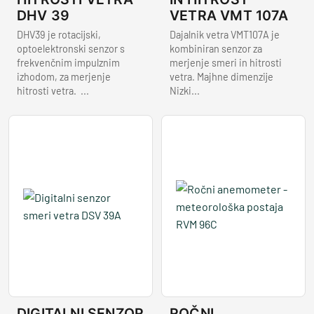
DHV 39
VETRA VMT 107A
DHV39 je rotacijski,
Dajalnik vetra VMT107A je
optoelektronski senzor s
kombiniran senzor za
frekvenčnim impulznim
merjenje smeri in hitrosti
izhodom, za merjenje
vetra. Majhne dimenzije
hitrosti vetra. ...
Nizki...
DIGITALNI SENZOR
ROČNI