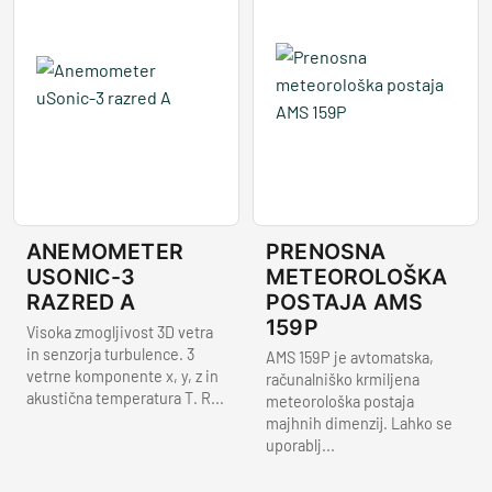
ANEMOMETER
PRENOSNA
USONIC-3
METEOROLOŠKA
RAZRED A
POSTAJA AMS
159P
Visoka zmogljivost 3D vetra
in senzorja turbulence. 3
AMS 159P je avtomatska,
vetrne komponente x, y, z in
računalniško krmiljena
akustična temperatura T. R...
meteorološka postaja
majhnih dimenzij. Lahko se
uporablj...