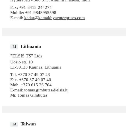
Fax: +91-8415-244274
Mobile: +91-9848955598
E-mail:
kedar@kamakhyaenterprises.com
Lithuania
LI
"ELSIS TS" Ltds
Uosio str. 10
LT-50133 Kaunas, Lithuania
Tel. +370 37 49 07 43
Fax. +370 37 49 07 40
Mob. +370 615 26 704
E-mail:
tomas.gimbutas@elsis.lt
Mr. Tomas Gimbutas
Taiwan
TA