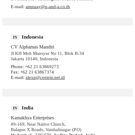
E-mail:
amnuay@n-and-a.co.th
Indonesia
IN
CV Alphamas Mandiri
Jl KH Moh Mansyur No 11, Blok B-34
Jakarta 10140, Indonesia
Phone: +62 21 63869273
Fax: +62 21 63867374
E-mail:
alexp@centrin.net.id
India
IN
Kamakhya Enterprises
#9-169, Near Native Church,
Balapur X Roads, Vaishalinagar (P.O)
Hyderabad - 500 079, Andhra Pradesh, India