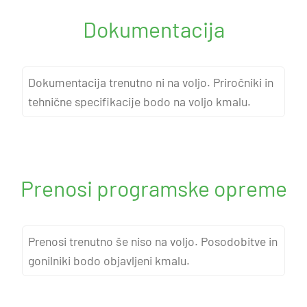
reševanje težav na daljavo.
fotografije, če je mogoče. Naša ekipa bo ocenila
Dokumentacija
situacijo in predlagala rešitev. Za garancijske primere
zagotovimo brezplačno popravilo ali zamenjavo. Večina
reklamacij je rešenih v 5-7 delovnih dneh.
Dokumentacija trenutno ni na voljo. Priročniki in
tehnične specifikacije bodo na voljo kmalu.
Prenosi programske opreme
Prenosi trenutno še niso na voljo. Posodobitve in
gonilniki bodo objavljeni kmalu.