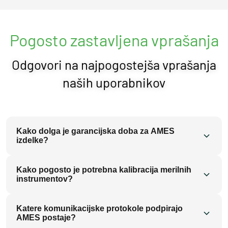
Pogosto zastavljena vprašanja
Odgovori na najpogostejša vprašanja
naših uporabnikov
Kako dolga je garancijska doba za AMES
izdelke?
Standardna garancijska doba za vse AMES izdelke je 24
Kako pogosto je potrebna kalibracija merilnih
mesecev od datuma nakupa. Za nekatere specialne
instrumentov?
sisteme in postaje nudimo podaljšano garancijo do 36
Priporočamo redno kalibracijo ali vsaj tovarniški
mesecev. Garancija vključuje brezplačno popravilo ali
Katere komunikacijske protokole podpirajo
pregled merilnih instrumentov vsaki 2 leti, oziroma v
zamenjavo okvarjenih delov, ki so posledica
AMES postaje?