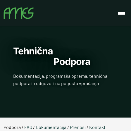
Tehnična
Podpora
Dokumentacija, programska oprema, tehnična
podpora in odgovori na pogosta vprašanja
Podpora /
FAQ
/
Dokumentacija
/
Prenosi
/
Kontakt