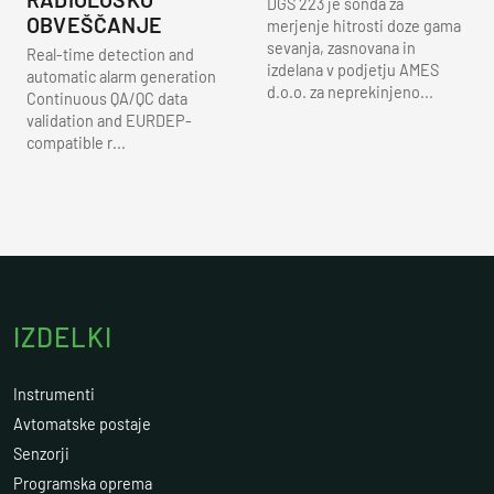
DGS 223 je sonda za
OBVEŠČANJE
merjenje hitrosti doze gama
sevanja, zasnovana in
Real-time detection and
izdelana v podjetju AMES
automatic alarm generation
d.o.o. za neprekinjeno...
Continuous QA/QC data
validation and EURDEP-
compatible r...
IZDELKI
Instrumenti
Avtomatske postaje
Senzorji
Programska oprema