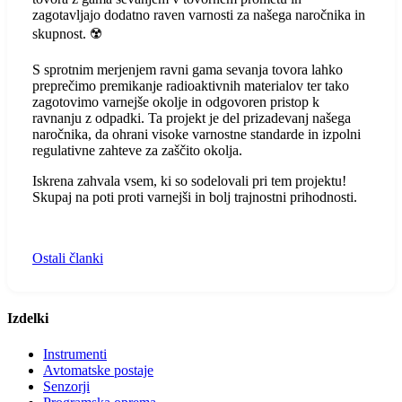
zagotavljajo dodatno raven varnosti za našega naročnika in
skupnost. ☢️
S sprotnim merjenjem ravni gama sevanja tovora lahko
preprečimo premikanje radioaktivnih materialov ter tako
zagotovimo varnejše okolje in odgovoren pristop k
ravnanju z odpadki. Ta projekt je del prizadevanj našega
naročnika, da ohrani visoke varnostne standarde in izpolni
regulativne zahteve za zaščito okolja.
Iskrena zahvala vsem, ki so sodelovali pri tem projektu!
Skupaj na poti proti varnejši in bolj trajnostni prihodnosti.
Ostali članki
Izdelki
Instrumenti
Avtomatske postaje
Senzorji