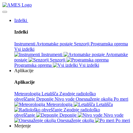
Izdelki
Izdelki
Instrumenti
Avtomatske postaje
Senzorji
Programska oprema
Vsi izdelki
Instrumenti
Avtomatske
postaje
Senzorji
Programska oprema
Vsi izdelki
Aplikacije
Aplikacije
Meteorologija
Letališča
Zgodnje radiološko
obveščanje
Deponije
Nivo vode
Onesnaženje okolja
Po meri
Meteorologija
Letališča
Zgodnje radiološko
obveščanje
Deponije
Nivo vode
Onesnaženje okolja
Po meri
Merjenje