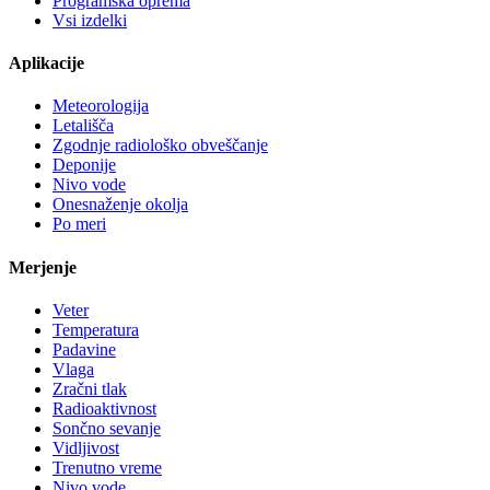
Programska oprema
Vsi izdelki
Aplikacije
Meteorologija
Letališča
Zgodnje radiološko obveščanje
Deponije
Nivo vode
Onesnaženje okolja
Po meri
Merjenje
Veter
Temperatura
Padavine
Vlaga
Zračni tlak
Radioaktivnost
Sončno sevanje
Vidljivost
Trenutno vreme
Nivo vode