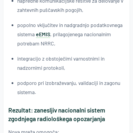
napredne komunikacijske rešitve za delovanje v
zahtevnih puščavskih pogojih,
popolno vključitev in nadgradnjo podatkovnega
sistema
eEMIS
, prilagojenega nacionalnim
potrebam NRRC,
integracijo z obstoječimi varnostnimi in
nadzornimi protokoli,
podporo pri izobraževanju, validaciji in zagonu
sistema.
Rezultat: zanesljiv nacionalni sistem
zgodnjega radiološkega opozarjanja
Nova mreža omogoča: